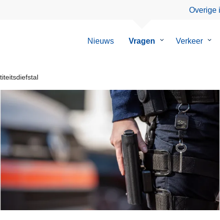
Overige 
Nieuws
Vragen
Submenu
Verkeer
Su
van
van
Vragen
Ver
iteitsdiefstal