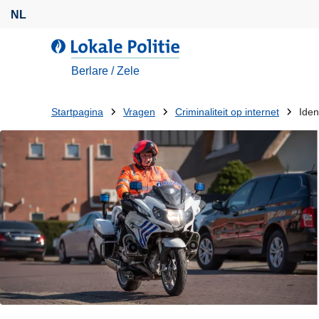
O
NL
v
e
d
r
e
Berlare / Zele
s
L
l
o
U
Startpagina
Vragen
Criminaliteit op internet
Ident
a
k
bent
a
a
n
l
hier:
e
e
n
P
n
o
a
l
a
i
r
t
d
i
e
e
i