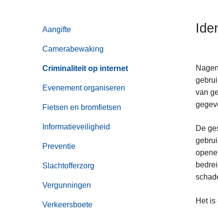
n
h
Iden
Aangifte
o
u
Camerabewaking
d
g
Nageno
Criminaliteit op internet
a
gebrui
Evenement organiseren
a
van ge
n
gegeve
Fietsen en bromfietsen
Informatieveiligheid
De ges
gebrui
Preventie
openen
bedrei
Slachtofferzorg
schade
Vergunningen
Het is
Verkeersboete