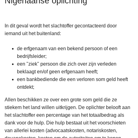
Nigeriaanse oplichting
n
h
o
In dit geval wordt het slachtoffer gecontacteerd door
u
iemand uit het buitenland:
d
g
de erfgenaam van een bekend persoon of een
a
bedrijfsleider;
a
een "ziek" persoon die zich over zijn verleden
n
beklaagt en/of geen erfgenaam heeft;
een bankbediende die een verloren som geld heeft
ontdekt;
Allen beschikken ze over een grote som geld die ze
stiekem het land willen uitkrijgen. De oplichter belooft aan
het slachtoffer een percentage van het totaalbedrag als
dank voor de hulp. Die hulp bestaat uit het voorschieten
van allerlei kosten (advocaatskosten, notariskosten,