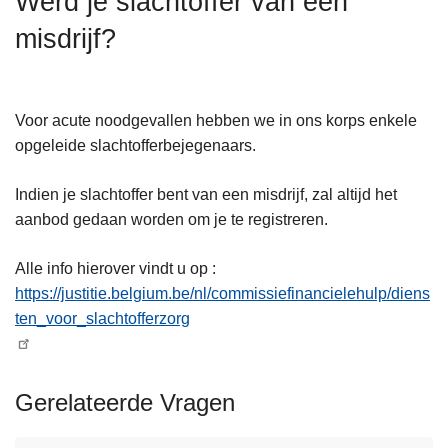
Werd je slachtoffer van een
n
misdrijf?
h
o
u
d
Voor acute noodgevallen hebben we in ons korps enkele
g
opgeleide slachtofferbejegenaars.
a
a
Indien je slachtoffer bent van een misdrijf, zal altijd het
n
aanbod gedaan worden om je te registreren.
Alle info hierover vindt u op :
https://justitie.belgium.be/nl/commissiefinancielehulp/diens
ten_voor_slachtofferzorg
Gerelateerde Vragen