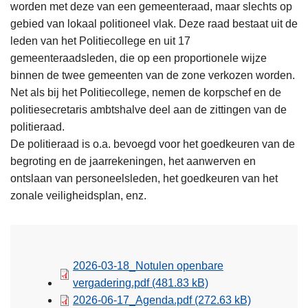
worden met deze van een gemeenteraad, maar slechts op
n
gebied van lokaal politioneel vlak. Deze raad bestaat uit de
h
leden van het Politiecollege en uit 17
o
gemeenteraadsleden, die op een proportionele wijze
u
binnen de twee gemeenten van de zone verkozen worden.
d
Net als bij het Politiecollege, nemen de korpschef en de
g
politiesecretaris ambtshalve deel aan de zittingen van de
a
politieraad.
a
De politieraad is o.a. bevoegd voor het goedkeuren van de
n
begroting en de jaarrekeningen, het aanwerven en
ontslaan van personeelsleden, het goedkeuren van het
zonale veiligheidsplan, enz.
2026-03-18_Notulen openbare
vergadering.pdf
(481.83 kB)
2026-06-17_Agenda.pdf
(272.63 kB)