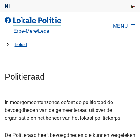
O
NL
v
e
d
MENU
r
e
Erpe-Mere/Lede
s
L
l
U
o
Beleid
a
k
bent
a
a
hier:
n
l
e
Politieraad
e
n
P
n
o
a
l
In meergemeentenzones oefent de politieraad de
a
i
bevoegdheden van de gemeenteraad uit over de
r
t
organisatie en het beheer van het lokaal politiekorps.
d
i
e
e
De Politieraad heeft bevoegdheden die kunnen vergeleken
i