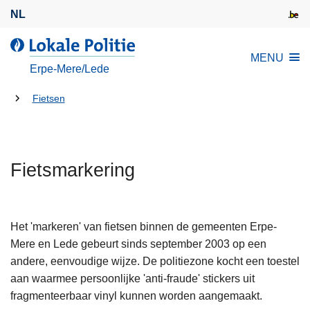
O
NL
v
e
d
MENU
r
e
Erpe-Mere/Lede
s
L
l
U
o
Fietsen
a
k
bent
a
a
hier:
n
l
e
Fietsmarkering
e
n
P
n
o
a
l
Het 'markeren' van fietsen binnen de gemeenten Erpe-
a
i
Mere en Lede gebeurt sinds september 2003 op een
r
t
andere, eenvoudige wijze. De politiezone kocht een toestel
d
i
aan waarmee persoonlijke 'anti-fraude' stickers uit
e
e
fragmenteerbaar vinyl kunnen worden aangemaakt.
i