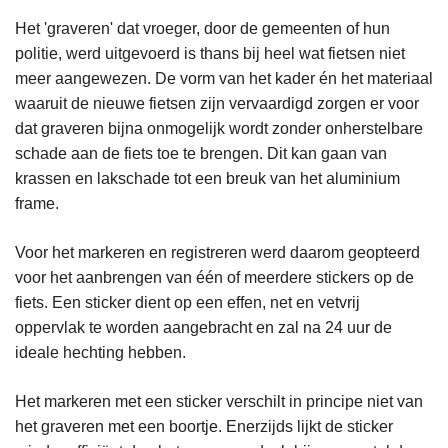
n
Het 'graveren' dat vroeger, door de gemeenten of hun
h
politie, werd uitgevoerd is thans bij heel wat fietsen niet
o
meer aangewezen. De vorm van het kader én het materiaal
u
waaruit de nieuwe fietsen zijn vervaardigd zorgen er voor
d
dat graveren bijna onmogelijk wordt zonder onherstelbare
g
schade aan de fiets toe te brengen. Dit kan gaan van
a
krassen en lakschade tot een breuk van het aluminium
a
frame.
n
Voor het markeren en registreren werd daarom geopteerd
voor het aanbrengen van één of meerdere stickers op de
fiets. Een sticker dient op een effen, net en vetvrij
oppervlak te worden aangebracht en zal na 24 uur de
ideale hechting hebben.
Het markeren met een sticker verschilt in principe niet van
het graveren met een boortje. Enerzijds lijkt de sticker