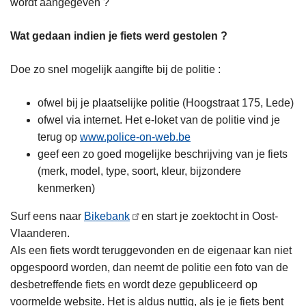
wordt aangegeven ?
n
h
Wat gedaan indien je fiets werd gestolen ?
o
u
Doe zo snel mogelijk aangifte bij de politie :
d
g
ofwel bij je plaatselijke politie (Hoogstraat 175, Lede)
a
ofwel via internet. Het e-loket van de politie vind je
a
terug op
www.police-on-web.be
n
geef een zo goed mogelijke beschrijving van je fiets
(merk, model, type, soort, kleur, bijzondere
kenmerken)
Surf eens naar
Bikebank
en start je zoektocht in Oost-
Vlaanderen.
Als een fiets wordt teruggevonden en de eigenaar kan niet
opgespoord worden, dan neemt de politie een foto van de
desbetreffende fiets en wordt deze gepubliceerd op
voormelde website. Het is aldus nuttig, als je je fiets bent