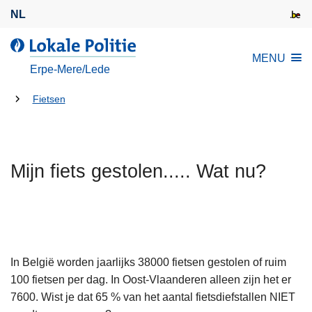
O
NL
v
e
d
MENU
r
e
Erpe-Mere/Lede
s
L
l
U
o
Fietsen
a
k
bent
a
a
hier:
n
l
e
Mijn fiets gestolen..... Wat nu?
e
n
P
n
o
a
l
a
i
r
t
In België worden jaarlijks 38000 fietsen gestolen of ruim
d
i
100 fietsen per dag. In Oost-Vlaanderen alleen zijn het er
e
e
7600. Wist je dat 65 % van het aantal fietsdiefstallen NIET
i