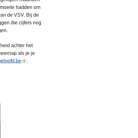
e moeite hadden om
van de VSV. Bij de
gen die cijfers nog
agen.
eid achter het
wernap als je je
eloofd.be
.