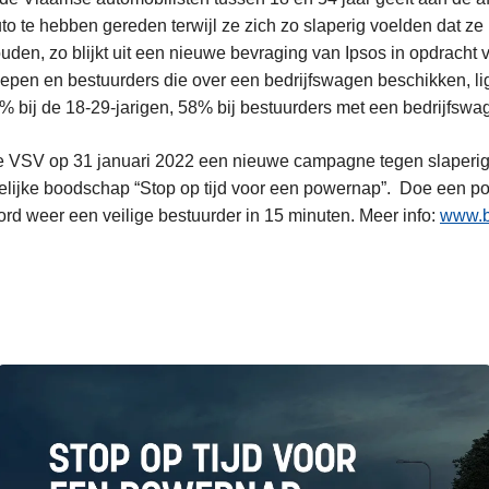
to te hebben gereden terwijl ze zich zo slaperig voelden dat z
uden, zo blijkt uit een nieuwe bevraging van Ipsos in opdracht 
oepen en bestuurders die over een bedrijfswagen beschikken, lig
3% bij de 18-29-jarigen, 58% bij bestuurders met een bedrijfsw
e VSV op 31 januari 2022 een nieuwe campagne tegen slaperigh
delijke boodschap “Stop op tijd voor een powernap”. Doe een po
ord weer een veilige bestuurder in 15 minuten. Meer info:
www.b