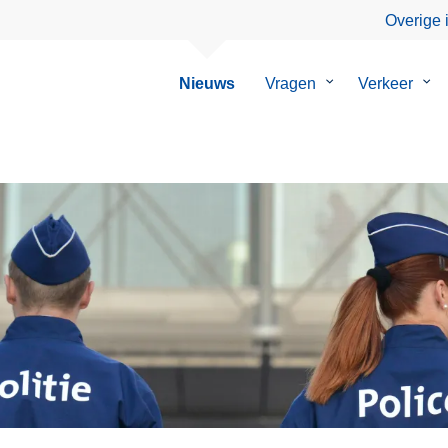
Overige 
Nieuws
Vragen
Submenu
Verkeer
Su
van
van
Vragen
Ver