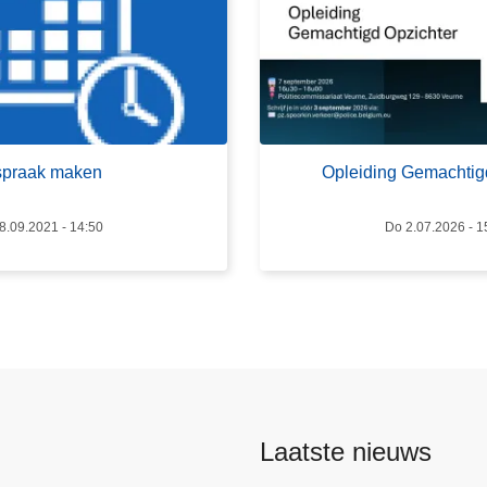
e
r
O
p
l
e
spraak maken
Opleiding Gemachtig
i
d
8.09.2021 - 14:50
Do 2.07.2026 - 1
i
n
g
G
e
m
a
c
Laatste nieuws
h
t