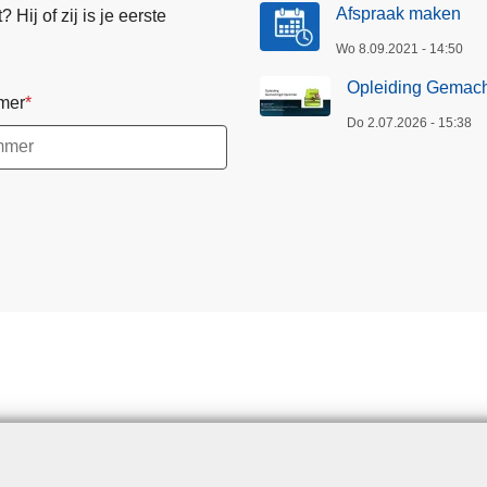
Afspraak maken
Hij of zij is je eerste
i
g
Wo 8.09.2021 - 14:50
d
Opleiding Gemach
mer
O
Do 2.07.2026 - 15:38
p
z
i
c
h
t
e
r