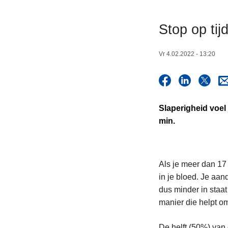
n
h
Stop op ti
o
u
Vr 4.02.2022 - 13:20
d
g
a
a
Slaperigheid voel 
n
min.
Als je meer dan 17 
in je bloed. Je aa
dus minder in staa
manier die helpt om
De helft (50%) van