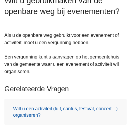
Wilt u gebruikmaken van de
n
openbare weg bij evenementen?
h
o
u
d
Als u de openbare weg gebruikt voor een evenement of
g
activiteit, moet u een vergunning hebben.
a
a
Een vergunning kunt u aanvragen op het gemeentehuis
n
van de gemeente waar u een evenement of activiteit wil
organiseren.
Gerelateerde Vragen
Wilt u een activiteit (fuif, cantus, festival, concert,...)
organiseren?