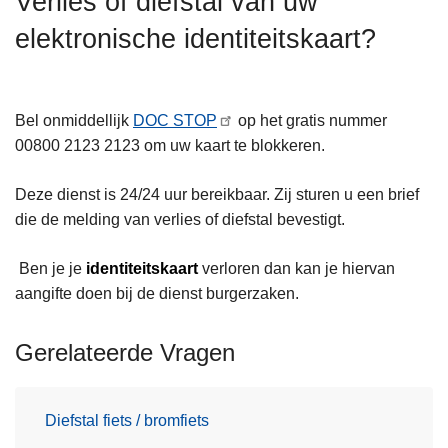
Verlies of diefstal van uw
n
elektronische identiteitskaart?
h
o
u
d
Bel onmiddellijk
DOC STOP
op het gratis nummer
g
00800 2123 2123 om uw kaart te blokkeren.
a
a
Deze dienst is 24/24 uur bereikbaar. Zij sturen u een brief
n
die de melding van verlies of diefstal bevestigt.
Ben je je
identiteitskaart
verloren dan kan je hiervan
aangifte doen bij de dienst burgerzaken.
Gerelateerde Vragen
Diefstal fiets / bromfiets