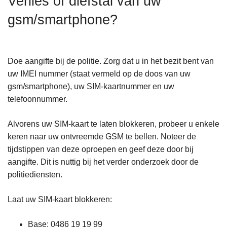
Verlies of diefstal van uw
n
gsm/smartphone?
h
o
u
d
Doe aangifte bij de politie. Zorg dat u in het bezit bent van
g
uw IMEI nummer (staat vermeld op de doos van uw
a
gsm/smartphone), uw SIM-kaartnummer en uw
a
telefoonnummer.
n
Alvorens uw SIM-kaart te laten blokkeren, probeer u enkele
keren naar uw ontvreemde GSM te bellen. Noteer de
tijdstippen van deze oproepen en geef deze door bij
aangifte. Dit is nuttig bij het verder onderzoek door de
politiediensten.
Laat uw SIM-kaart blokkeren:
Base: 0486 19 19 99