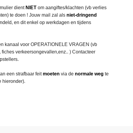
r
rmulier dient
NIET
om aangiftes/klachten (vb verlies
O
en) te doen ! Jouw mail zal als
niet-dringend
n
deld, en dit enkel op werkdagen en tijdens
l
i
n
L
geen kanaal voor OPERATIONELE VRAGEN (vb
e
e
 fiches verkeersongevallen,enz.. ) Contacteer
a
e
pstellers.
a
s
n
n een strafbaar feit
moeten
via de
normale weg
te
m
g
 hieronder).
e
i
e
f
r
t
o
e
v
n
e
r
C