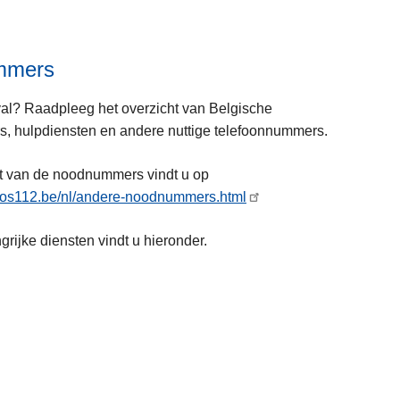
r
o
v
mmers
e
r
l? Raadpleeg het overzicht van Belgische
C
 hulpdiensten en andere nuttige telefoonnummers.
o
m
t van de noodnummers vindt u op
m
sos112.be/nl/andere-noodnummers.html
i
L
s
rijke diensten vindt u hieronder.
e
s
e
a
s
r
m
i
e
a
e
t
r
e
o