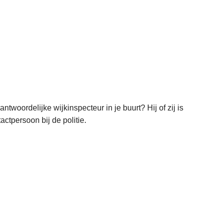
antwoordelijke wijkinspecteur in je buurt? Hij of zij is
actpersoon bij de politie.
L
e
e
s
m