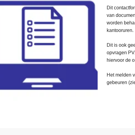
Dit contactfo
van document
worden behan
kantooruren.
Dit is ook 
opvragen PV,
hiervoor de o
Het melden va
gebeuren (zie