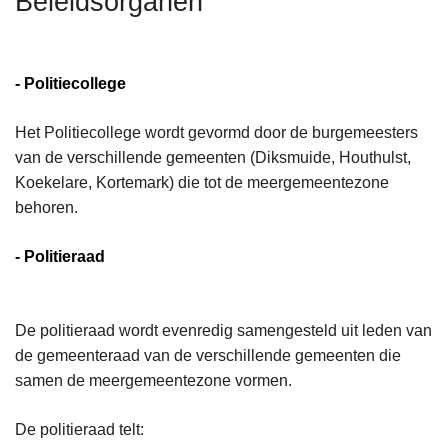
Beleidsorganen
n
h
o
- Politiecollege
u
d
Het Politiecollege wordt gevormd door de burgemeesters
g
van de verschillende gemeenten (Diksmuide, Houthulst,
a
Koekelare, Kortemark) die tot de meergemeentezone
a
behoren.
n
- Politieraad
De politieraad wordt evenredig samengesteld uit leden van
de gemeenteraad van de verschillende gemeenten die
samen de meergemeentezone vormen.
De politieraad telt: