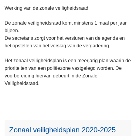
Werking van de zonale veiligheidsraad
De zonale veiligheidsraad komt minstens 1 maal per jaar
bijeen.
De secretaris zorgt voor het versturen van de agenda en
het opstellen van het verslag van de vergadering.
Het zonaal veiligheidsplan is een meerjarig plan waarin de
prioriteiten van een politiezone vastgelegd worden. De
voorbereiding hiervan gebeurt in de Zonale
L
Veiligheidsraad.
e
e
s
m
L
e
e
Zonaal veiligheidsplan 2020-2025
e
e
r