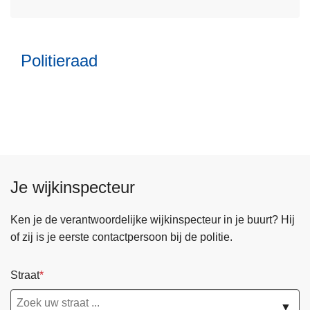
s
o
m
v
e
e
Politieraad
e
r
r
Z
o
o
v
n
e
a
r
a
P
l
o
Je wijkinspecteur
v
l
e
i
Ken je de verantwoordelijke wijkinspecteur in je buurt? Hij
i
t
of zij is je eerste contactpersoon bij de politie.
l
i
i
e
Straat
g
r
h
a
▼