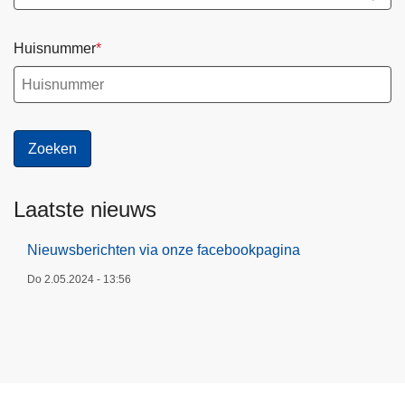
e
a
i
d
d
Huisnummer
s
p
l
a
n
2
0
Laatste nieuws
2
0
Nieuwsberichten via onze facebookpagina
-
Do 2.05.2024 - 13:56
2
0
2
5