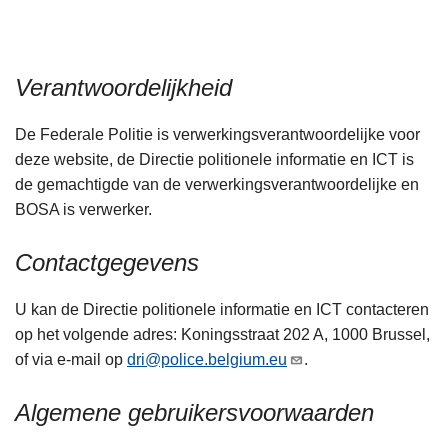
n
h
o
Verantwoordelijkheid
u
d
De Federale Politie is verwerkingsverantwoordelijke voor
g
deze website, de Directie politionele informatie en ICT is
a
de gemachtigde van de verwerkingsverantwoordelijke en
a
BOSA is verwerker.
n
Contactgegevens
U kan de Directie politionele informatie en ICT contacteren
op het volgende adres: Koningsstraat 202 A, 1000 Brussel,
of via e-mail op
dri@police.belgium.eu
.
Algemene gebruikersvoorwaarden