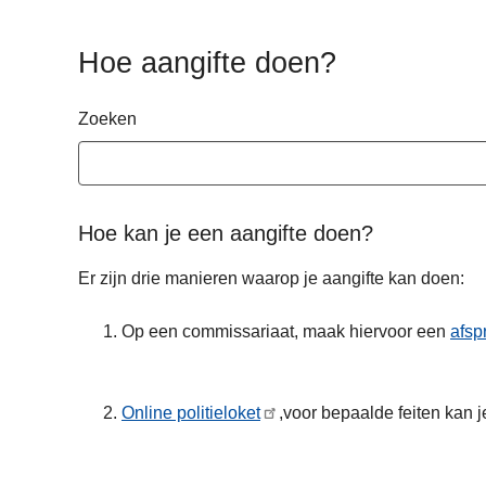
n
h
Hoe aangifte doen?
o
u
Zoeken
d
g
a
a
Hoe kan je een aangifte doen?
n
Er zijn drie manieren waarop je aangifte kan doen:
Op een commissariaat, maak hiervoor een
afsp
Online politieloket
,voor bepaalde feiten kan je