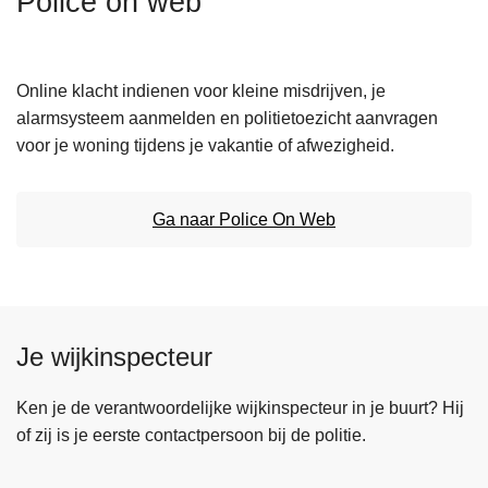
Police on web
n
h
o
Online klacht indienen voor kleine misdrijven, je
u
alarmsysteem aanmelden en politietoezicht aanvragen
d
voor je woning tijdens je vakantie of afwezigheid.
g
a
a
Ga naar Police On Web
n
Je wijkinspecteur
Ken je de verantwoordelijke wijkinspecteur in je buurt? Hij
of zij is je eerste contactpersoon bij de politie.