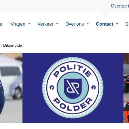
Overige 
s
Vragen
Submenu
Verkeer
Submenu
Over ons
Submenu
Contact
Subm
S
van
van
van
van
Vragen
Verkeer
Over
Contac
ons
r Diksmuide