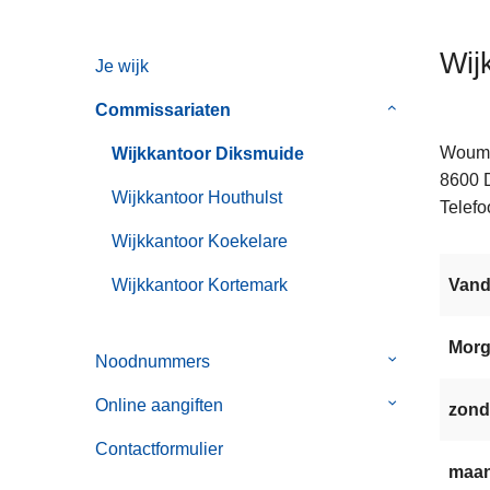
n
h
Wij
Je wijk
o
u
Commissariaten
Submenu
d
van
g
Woum
Wijkkantoor Diksmuide
Commissaria
a
8600
Wijkkantoor Houthulst
a
Telefo
n
Wijkkantoor Koekelare
Wijkkantoor Kortemark
Van
Mor
Noodnummers
Submenu
van
Online aangiften
Submenu
zond
Noodnummer
van
Contactformulier
Online
maan
aangiften