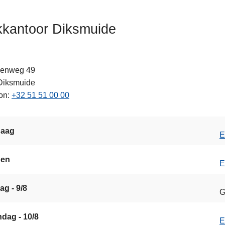
kkantoor Diksmuide
enweg 49
ten
Diksmuide
on
+32 51 51 00 00
daag
E
gen
E
ag - 9/8
s
G
dag - 10/8
E