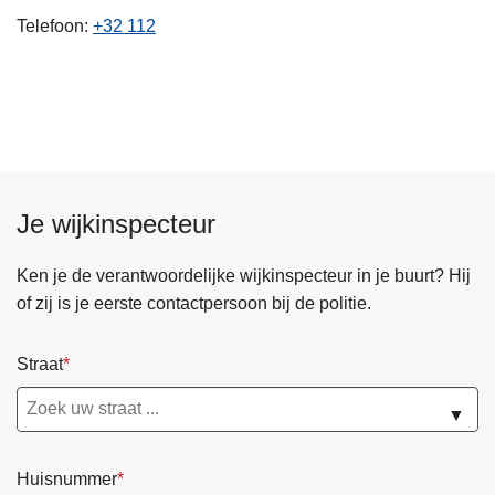
n
Telefoon
+32 112
h
o
u
d
g
a
a
Je wijkinspecteur
n
Ken je de verantwoordelijke wijkinspecteur in je buurt? Hij
of zij is je eerste contactpersoon bij de politie.
Straat
▼
Huisnummer