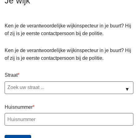
Je wijk
n
h
o
Ken je de verantwoordelijke wijkinspecteur in je buurt? Hij
u
of zij is je eerste contactpersoon bij de politie.
d
g
Ken je de verantwoordelijke wijkinspecteur in je buurt? Hij
a
of zij is je eerste contactpersoon bij de politie.
a
n
Straat
▼
Huisnummer