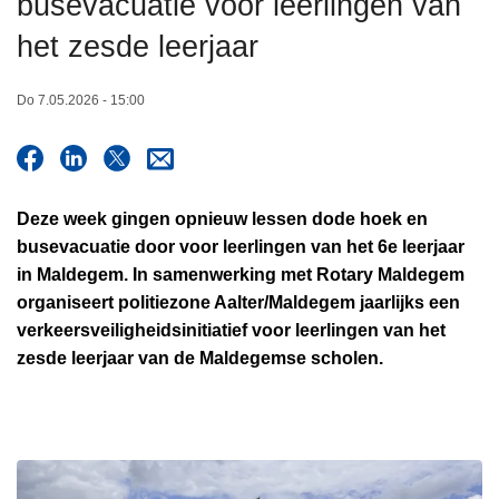
busevacuatie voor leerlingen van
n
het zesde leerjaar
h
o
u
Do 7.05.2026 - 15:00
d
g
a
a
Deze week gingen opnieuw lessen dode hoek en
n
busevacuatie door voor leerlingen van het 6e leerjaar
in Maldegem. In samenwerking met Rotary Maldegem
organiseert politiezone Aalter/Maldegem jaarlijks een
verkeersveiligheidsinitiatief voor leerlingen van het
zesde leerjaar van de Maldegemse scholen.