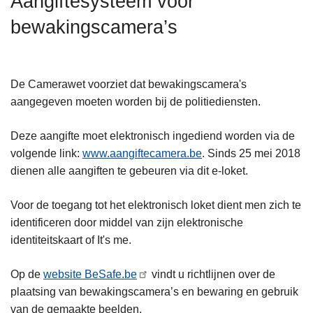
Aangiftesysteem voor
n
bewakingscamera’s
h
o
u
d
De Camerawet voorziet dat bewakingscamera's
g
aangegeven moeten worden bij de politiediensten.
a
a
Deze aangifte moet elektronisch ingediend worden via de
n
volgende link:
www.aangiftecamera.be
. Sinds 25 mei 2018
dienen alle aangiften te gebeuren via dit e-loket.
Voor de toegang tot het elektronisch loket dient men zich te
identificeren door middel van zijn elektronische
identiteitskaart of It's me.
Op de
website BeSafe.be
vindt u richtlijnen over de
plaatsing van bewakingscamera’s en bewaring en gebruik
van de gemaakte beelden.