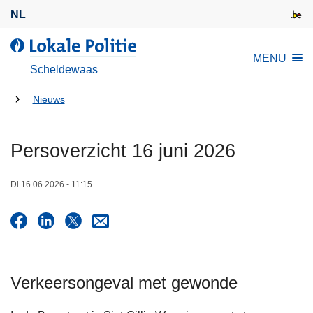
O
NL
v
e
L
MENU
r
o
Scheldewaas
s
k
l
U
a
Nieuws
a
l
bent
a
e
hier:
Persoverzicht 16 juni 2026
n
P
e
o
n
Di 16.06.2026 - 11:15
l
n
i
a
t
a
i
r
e
d
Verkeersongeval met gewonde
e
i