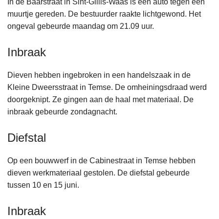
In de Baarstraat in Sint-Gillis-Waas is een auto tegen een
n
muurtje gereden. De bestuurder raakte lichtgewond. Het
h
ongeval gebeurde maandag om 21.09 uur.
o
u
Inbraak
d
g
Dieven hebben ingebroken in een handelszaak in de
a
Kleine Dweersstraat in Temse. De omheiningsdraad werd
a
doorgeknipt. Ze gingen aan de haal met materiaal. De
n
inbraak gebeurde zondagnacht.
Diefstal
Op een bouwwerf in de Cabinestraat in Temse hebben
dieven werkmateriaal gestolen. De diefstal gebeurde
tussen 10 en 15 juni.
Inbraak