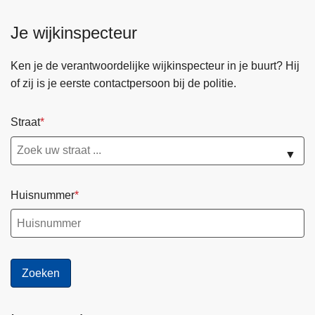
l
Je wijkinspecteur
i
2
Ken je de verantwoordelijke wijkinspecteur in je buurt? Hij
0
of zij is je eerste contactpersoon bij de politie.
2
6
Straat
▼
Huisnummer