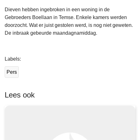
Dieven hebben ingebroken in een woning in de
Gebroeders Boellaan in Temse. Enkele kamers werden
doorzocht. Wat er juist gestolen werd, is nog niet geweten.
De inbraak gebeurde maandagnamiddag.
L
Labels
e
e
Pers
s
m
e
Lees ook
e
r
o
v
e
r