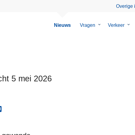
Overige 
Nieuws
Vragen
Submenu
Verkeer
Su
van
van
Vragen
Ver
cht 5 mei 2026