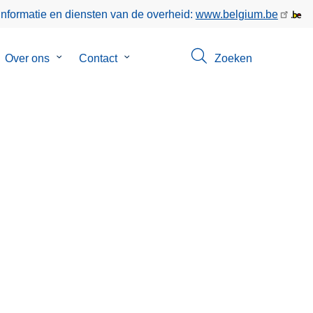
informatie en diensten van de overheid:
www.belgium.be
bmenu
Over ons
Submenu
Contact
Submenu
Zoeken
van
van
keer
Over
Contact
ons