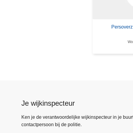
P
e
r
s
Persoverz
o
v
Wo 
e
r
z
i
c
h
t
5
Je wijkinspecteur
a
u
Ken je de verantwoordelijke wijkinspecteur in je buurt? 
g
contactpersoon bij de politie.
u