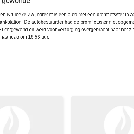
t gewonde
en-Kruibeke-Zwijndrecht is een auto met een bromfietsster in 
tankstation. De autobestuurder had de bromfietsster niet opgem
te lichtgewond en werd voor verzorging overgebracht naar het zi
maandag om 16.53 uur.
L
e
e
s
m
e
e
r
o
v
e
r