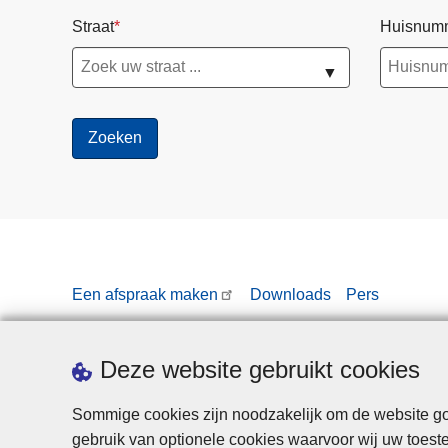
s
Straat
Huisnum
t
u
▼
s
2
0
2
6
Een afspraak maken
Downloads
Pers
Deze website gebruikt cookies
Sommige cookies zijn noodzakelijk om de website goe
gebruik van optionele cookies waarvoor wij uw toes