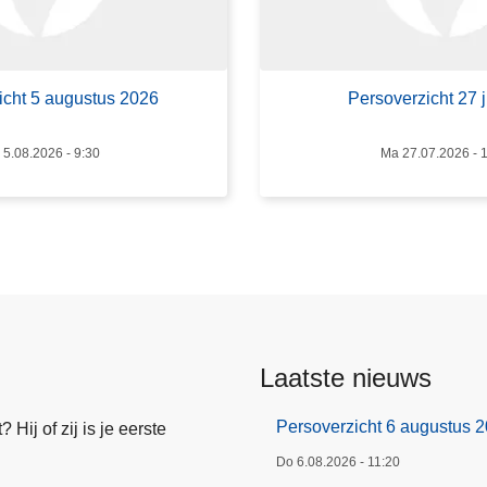
P
e
r
s
icht 5 augustus 2026
Persoverzicht 27 j
o
v
5.08.2026 - 9:30
Ma 27.07.2026 - 
e
r
z
i
c
h
t
2
Laatste nieuws
7
j
Persoverzicht 6 augustus 
Hij of zij is je eerste
u
l
Do 6.08.2026 - 11:20