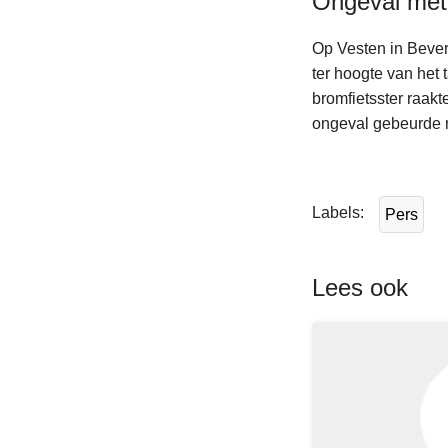
Ongeval me
n
h
Op Vesten in Bever
o
ter hoogte van het 
u
bromfietsster raak
d
ongeval gebeurde 
g
L
a
e
a
e
Labels
n
Pers
s
m
e
Lees ook
e
r
o
v
e
r