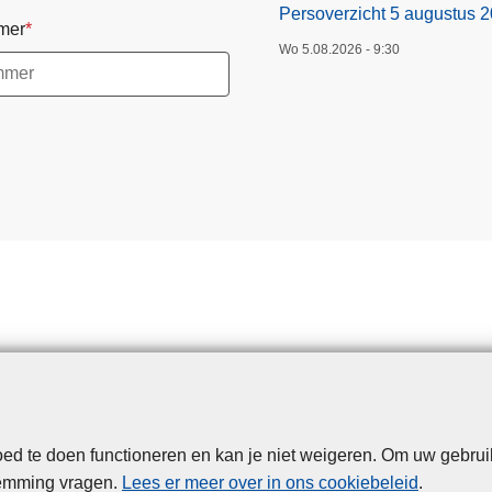
i
Persoverzicht 5 augustus 
mer
2
Wo 5.08.2026 - 9:30
0
2
6
d te doen functioneren en kan je niet weigeren. Om uw gebrui
Disclaimer
Privacy
Cookies
Toegankelijkheid
temming vragen.
Lees er meer over in ons cookiebeleid
.