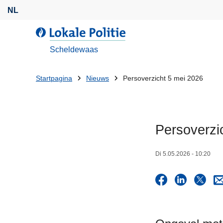
O
NL
v
e
L
r
o
Scheldewaas
s
k
l
a
U
Startpagina
Nieuws
Persoverzicht 5 mei 2026
a
l
bent
a
e
n
P
hier:
e
o
Persoverzi
n
l
n
i
Di 5.05.2026 - 10:20
a
t
a
i
r
e
d
e
i