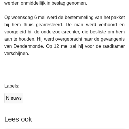
werden onmiddellijk in beslag genomen.
Op woensdag 6 mei werd de bestemmeling van het pakket
bij hem thuis gearresteerd. De man werd verhoord en
voorgeleid bij de onderzoeksrechter, die besliste om hem
aan te houden. Hij werd overgebracht naar de gevangenis
van Dendermonde. Op 12 mei zal hij voor de raadkamer
verschijnen.
L
Labels
e
e
Nieuws
s
m
e
Lees ook
e