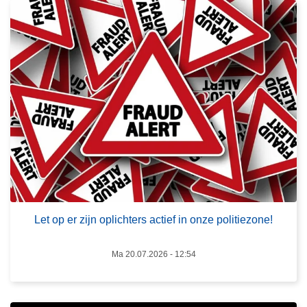
r
o
v
e
r
L
e
t
o
p
e
L
r
e
z
e
Let op er zijn oplichters actief in onze politiezone!
i
s
j
m
Ma 20.07.2026 - 12:54
n
e
o
e
p
r