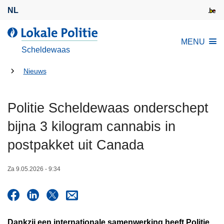
O
NL
v
e
L
MENU
r
o
Scheldewaas
s
k
l
U
a
Nieuws
a
l
bent
a
e
hier:
Politie Scheldewaas onderschept
n
P
e
o
bijna 3 kilogram cannabis in
n
l
postpakket uit Canada
n
i
a
t
a
Za 9.05.2026 - 9:34
i
r
e
d
e
i
Dankzij een internationale samenwerking heeft Politie