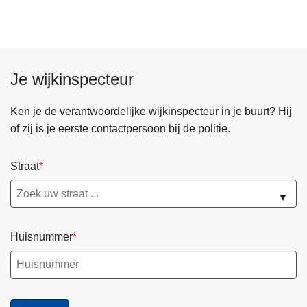
z
w
e
a
p
a
o
s
l
Je wijkinspecteur
h
i
o
t
Ken je de verantwoordelijke wijkinspecteur in je buurt? Hij
u
i
of zij is je eerste contactpersoon bij de politie.
d
e
t
z
Straat
g
o
e
n
▼
m
e
e
!
Huisnummer
e
n
s
c
h