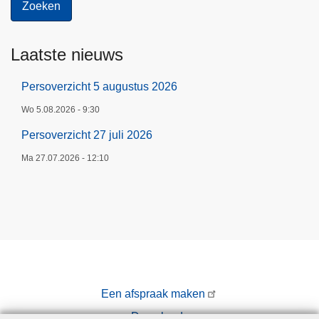
a
p
Laatste nieuws
p
e
Persoverzicht 5 augustus 2026
l
i
Wo 5.08.2026 - 9:30
j
Persoverzicht 27 juli 2026
k
Ma 27.07.2026 - 12:10
e
p
a
t
r
o
u
i
Een afspraak maken
l
Downloads