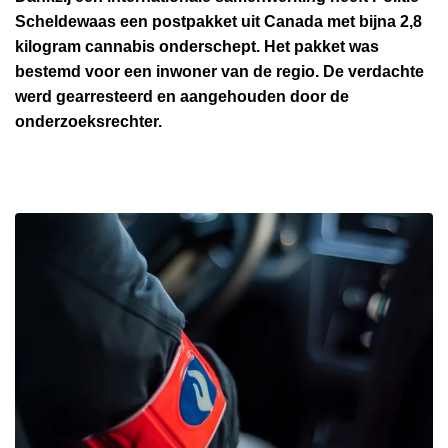
n
Scheldewaas een postpakket uit Canada met bijna 2,8
h
kilogram cannabis onderschept. Het pakket was
o
bestemd voor een inwoner van de regio. De verdachte
u
werd gearresteerd en aangehouden door de
d
onderzoeksrechter.
g
a
a
n