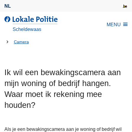
O
NL
v
e
L
MENU
r
o
Scheldewaas
s
k
l
U
a
Camera
a
l
bent
a
e
hier:
n
P
e
Ik wil een bewakingscamera aan
o
n
l
mijn woning of bedrijf hangen.
n
i
a
Waar moet ik rekening mee
t
a
i
houden?
r
e
d
e
i
Als je een bewakingscamera aan je woning of bedrijf wil