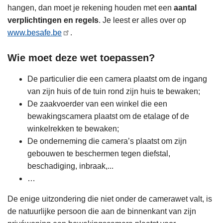
n
hangen, dan moet je rekening houden met een
aantal
h
verplichtingen en regels
. Je leest er alles over op
o
www.besafe.be
.
u
Wie moet deze wet toepassen?
d
g
De particulier die een camera plaatst om de ingang
a
van zijn huis of de tuin rond zijn huis te bewaken;
a
De zaakvoerder van een winkel die een
n
bewakingscamera plaatst om de etalage of de
winkelrekken te bewaken;
De onderneming die camera’s plaatst om zijn
gebouwen te beschermen tegen diefstal,
beschadiging, inbraak,...
…
De enige uitzondering die niet onder de camerawet valt, is
de natuurlijke persoon die aan de binnenkant van zijn