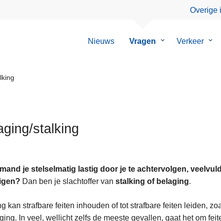
Overige 
Nieuws
Vragen
Submenu
Verkeer
Su
van
van
Vragen
Ver
lking
aging/stalking
emand je stelselmatig lastig door je te achtervolgen, veelvul
igen?
Dan ben je slachtoffer van
stalking of belaging
.
ng kan strafbare feiten inhouden of tot strafbare feiten leiden, 
ging. In veel, wellicht zelfs de meeste gevallen, gaat het om feit