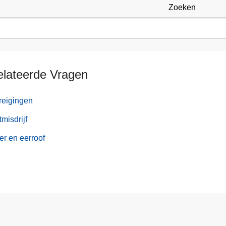
Zoeken
elateerde Vragen
reigingen
misdrijf
er en eerroof