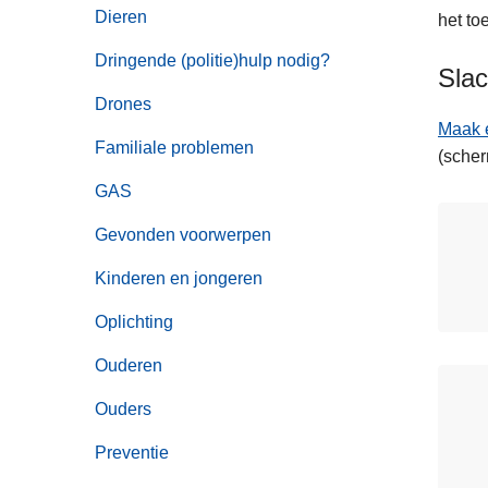
n
Dieren
het to
h
Dringende (politie)hulp nodig?
o
Slac
u
Drones
d
Maak e
Familiale problemen
g
(scher
a
GAS
a
n
Gevonden voorwerpen
Kinderen en jongeren
Oplichting
Ouderen
Ouders
Preventie