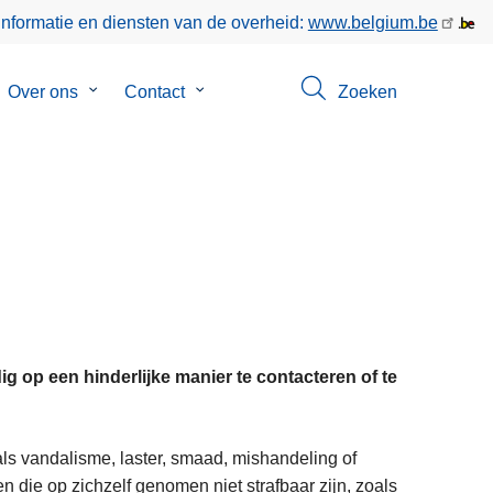
informatie en diensten van de overheid:
www.belgium.be
bmenu
Over ons
Submenu
Contact
Submenu
Zoeken
van
van
keer
Over
Contact
ons
dig op een hinderlijke manier te contacteren of te
zoals vandalisme, laster, smaad, mishandeling of
en die op zichzelf genomen niet strafbaar zijn, zoals