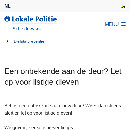
O
NL
v
e
L
MENU
r
o
Scheldewaas
s
k
l
U
a
Diefstalpreventie
a
l
bent
a
e
hier:
n
P
e
Een onbekende aan de deur? Let
o
n
l
op voor listige dieven!
n
i
a
t
a
i
r
Belt er een onbekende aan jouw deur? Wees dan steeds
e
d
alert en let op voor listige dieven!
e
i
We geven je enkele preventietips.