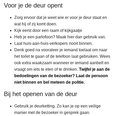
n
Voor je de deur opent
h
o
Zorg ervoor dat je weet wie er voor je deur staat en
u
wat hij of zij komt doen.
d
Kijk eerst door een raam of kijkgaatje
g
Heb je een parlofoon? Maak hier dan gebruik van.
a
Laat huis-aan-huis-verkopers nooit binnen.
a
Denk goed na vooraleer je iemand toelaat om naar
n
het toilet te gaan of de telefoon laat gebruiken. Wees
ook extra waakzaam wanneer er iemand aanbelt en
vraagt om iets te eten of te drinken.
Twijfel je aan de
bedoelingen van de bezoeker? Laat de persoon
niet binnen en bel meteen de politie.
Bij het openen van de deur
Gebruik je deurketting. Zo kan je op een veilige
manier met de bezoeker in gesprek gaan.