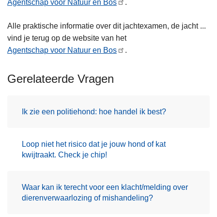
Agentschap voor Natuur en Bos
.
n
h
Alle praktische informatie over dit jachtexamen, de jacht ...
o
vind je terug op de website van het
u
Agentschap voor Natuur en Bos
.
d
g
Gerelateerde Vragen
a
a
n
Ik zie een politiehond: hoe handel ik best?
Loop niet het risico dat je jouw hond of kat
kwijtraakt. Check je chip!
Waar kan ik terecht voor een klacht/melding over
dierenverwaarlozing of mishandeling?