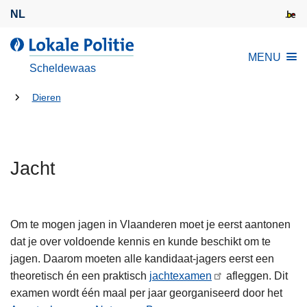
O
NL
v
e
L
MENU
r
o
Scheldewaas
s
k
l
U
a
Dieren
a
l
bent
a
e
hier:
n
P
e
Jacht
o
n
l
n
i
a
t
Om te mogen jagen in Vlaanderen moet je eerst aantonen
a
i
dat je over voldoende kennis en kunde beschikt om te
r
e
jagen. Daarom moeten alle kandidaat-jagers eerst een
d
theoretisch én een praktisch
jachtexamen
afleggen. Dit
e
examen wordt één maal per jaar georganiseerd door het
i