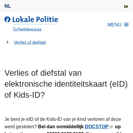
O
NL
v
e
L
MENU
r
o
Scheldewaas
s
k
l
U
a
Verlies of diefstal
a
l
bent
a
e
hier:
n
P
e
Verlies of diefstal van
o
n
l
elektronische identiteitskaart (eID)
n
i
a
of Kids-ID?
t
a
i
r
e
d
Je bent je eID of de Kids-ID van je kind verloren of deze
e
werd gestolen?
Bel dan onmiddellijk
DOCSTOP
op
i