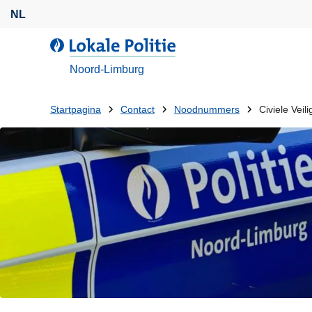
O
NL
v
e
L
r
o
Noord-Limburg
s
k
l
a
U
Startpagina
Contact
Noodnummers
Civiele Veili
a
l
bent
a
e
n
P
hier:
e
o
n
l
n
i
a
t
a
i
r
e
d
e
i