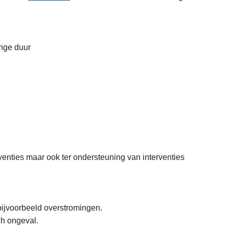
ange duur
venties maar ook ter ondersteuning van interventies
bijvoorbeeld overstromingen.
ch ongeval.