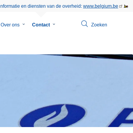
informatie en diensten van de overheid:
www.belgium.be
menu
Over ons
Submenu
Contact
Submenu
Zoeken
van
van
eer
Over
Contact
ons