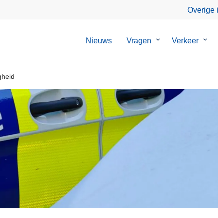
Overige 
Nieuws
Vragen
Submenu
Verkeer
Sub
van
van
Vragen
Verk
gheid