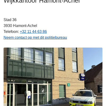
Wijkkantoor Hamont-Achel
n
h
o
Stad 36
u
3930
Hamont-Achel
d
Telefoon
+32 11 44 63 86
g
Neem contact op met dit politiebureau
a
a
n