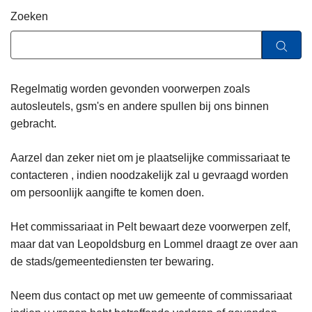
n
Zoeken
h
o
u
d
Regelmatig worden gevonden voorwerpen zoals
g
autosleutels, gsm's en andere spullen bij ons binnen
a
gebracht.
a
n
Aarzel dan zeker niet om je plaatselijke commissariaat te
contacteren , indien noodzakelijk zal u gevraagd worden
om persoonlijk aangifte te komen doen.
Het commissariaat in Pelt bewaart deze voorwerpen zelf,
maar dat van Leopoldsburg en Lommel draagt ze over aan
de stads/gemeentediensten ter bewaring.
Neem dus contact op met uw gemeente of commissariaat