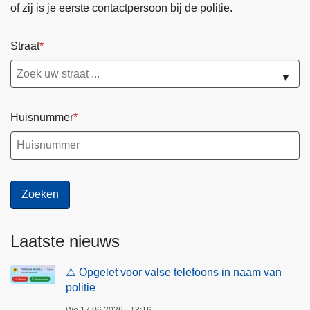
of zij is je eerste contactpersoon bij de politie.
g
i
Straat
n
a
▼
Huisnummer
Laatste nieuws
⚠️ Opgelet voor valse telefoons in naam van
politie
Wo 17.06.2026 - 13:16