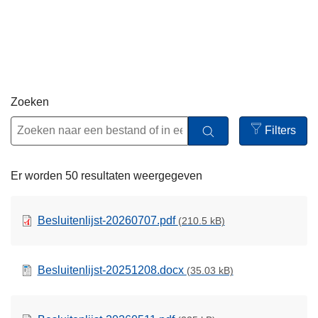
n
h
o
u
d
g
Zoeken
a
Filters
a
Open
n
filters
Er worden 50 resultaten weergegeven
Besluitenlijst-20260707.pdf
(210.5 kB)
Besluitenlijst-20251208.docx
(35.03 kB)