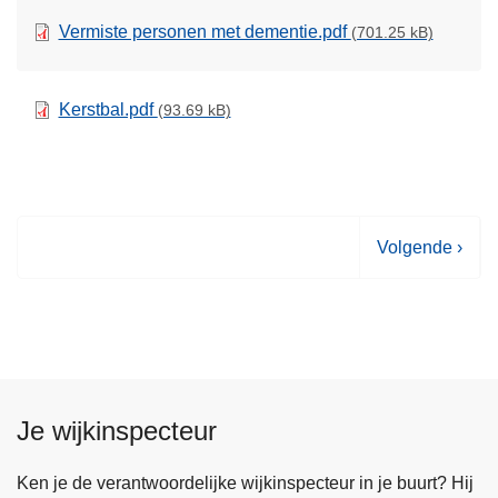
Vermiste personen met dementie.pdf
(701.25 kB)
Kerstbal.pdf
(93.69 kB)
V
Volgende ›
o
l
g
e
n
d
Je wijkinspecteur
e
p
Ken je de verantwoordelijke wijkinspecteur in je buurt? Hij
a