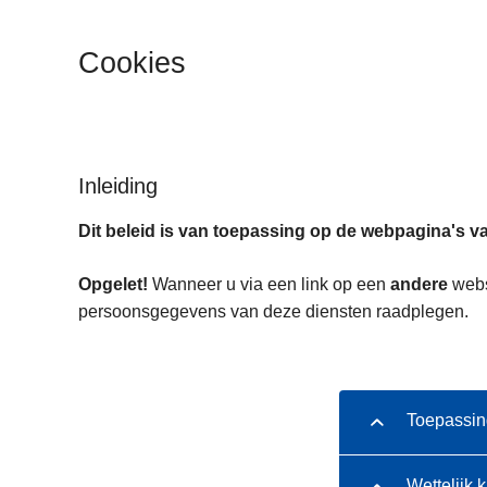
n
h
Cookies
o
u
d
g
a
Inleiding
a
Dit beleid is van toepassing op de webpagina's va
n
Opgelet!
Wanneer u via een link op een
andere
websi
persoonsgegevens van deze diensten raadplegen.
Toepassin
Wettelijk 