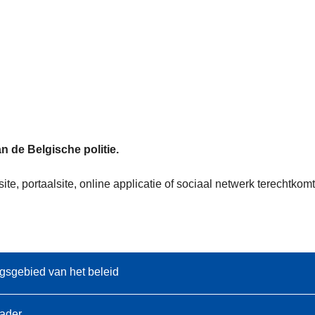
n de Belgische politie.
te, portaalsite, online applicatie of sociaal netwerk terechtk
gsgebied van het beleid
kader