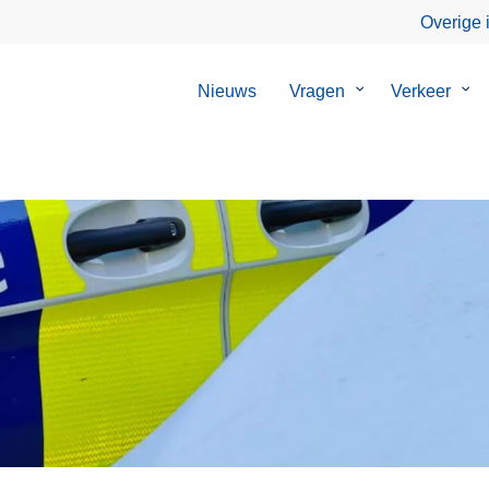
Overige 
Nieuws
Vragen
Submenu
Verkeer
Su
van
van
Vragen
Ver