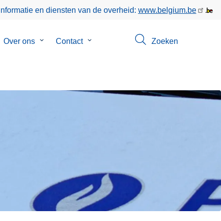
informatie en diensten van de overheid:
www.belgium.be
bmenu
Over ons
Submenu
Contact
Submenu
Zoeken
van
van
keer
Over
Contact
ons