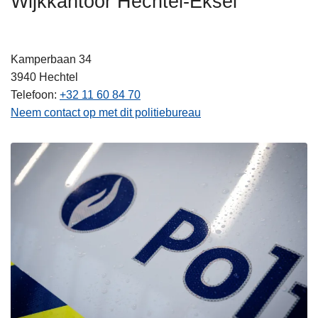
Wijkkantoor Hechtel-Eksel
n
h
o
Kamperbaan 34
u
3940
Hechtel
d
Telefoon
+32 11 60 84 70
g
Neem contact op met dit politiebureau
a
a
n