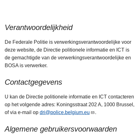
n
h
o
Verantwoordelijkheid
u
d
De Federale Politie is verwerkingsverantwoordelijke voor
g
deze website, de Directie politionele informatie en ICT is
a
de gemachtigde van de verwerkingsverantwoordelijke en
a
BOSA is verwerker.
n
Contactgegevens
U kan de Directie politionele informatie en ICT contacteren
op het volgende adres: Koningsstraat 202 A, 1000 Brussel,
of via e-mail op
dri@police.belgium.eu
.
Algemene gebruikersvoorwaarden