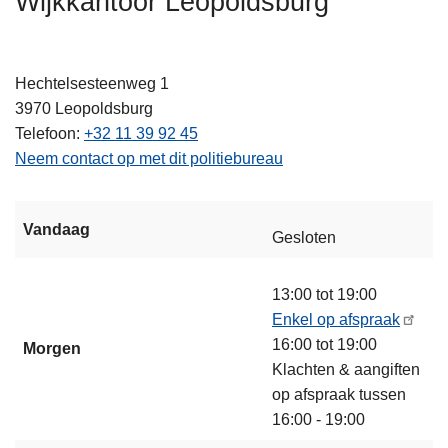
Wijkkantoor Leopoldsburg
n
h
o
Hechtelsesteenweg 1
u
3970
Leopoldsburg
d
Telefoon
+32 11 39 92 45
g
Neem contact op met dit politiebureau
a
a
n
Vandaag
Gesloten
13:00 tot 19:00
Enkel op afspraak
16:00 tot 19:00
Morgen
Klachten & aangiften
op afspraak tussen
16:00 - 19:00