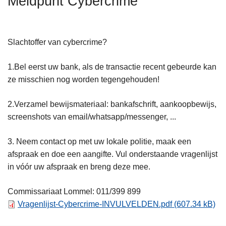
Meldpunt Cybercrime
n
h
o
Slachtoffer van cybercrime?
u
d
1.Bel eerst uw bank, als de transactie recent gebeurde kan
g
ze misschien nog worden tegengehouden!
a
a
2.Verzamel bewijsmateriaal: bankafschrift, aankoopbewijs,
n
screenshots van email/whatsapp/messenger, ...
3. Neem contact op met uw lokale politie, maak een
afspraak en doe een aangifte. Vul onderstaande vragenlijst
in vóór uw afspraak en breng deze mee.
Commissariaat Lommel: 011/399 899
Vragenlijst-Cybercrime-INVULVELDEN.pdf
(607.34 kB)