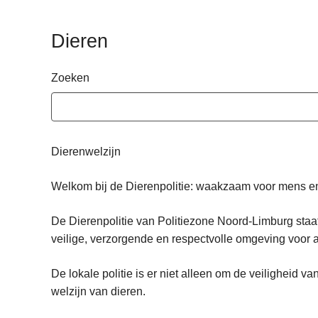
n
h
Dieren
o
u
Zoeken
d
g
a
a
Dierenwelzijn
n
Welkom bij de Dierenpolitie: waakzaam voor mens en
De Dierenpolitie van Politiezone Noord-Limburg staat
veilige, verzorgende en respectvolle omgeving voor al
De lokale politie is er niet alleen om de veiligheid
welzijn van dieren.