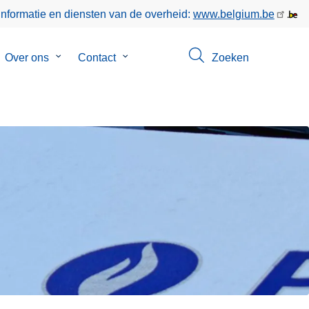
informatie en diensten van de overheid:
www.belgium.be
bmenu
Over ons
Submenu
Contact
Submenu
Zoeken
van
van
keer
Over
Contact
ons