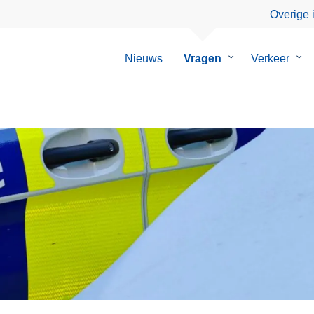
Overige 
Nieuws
Vragen
Submenu
Verkeer
Su
van
van
Vragen
Ver