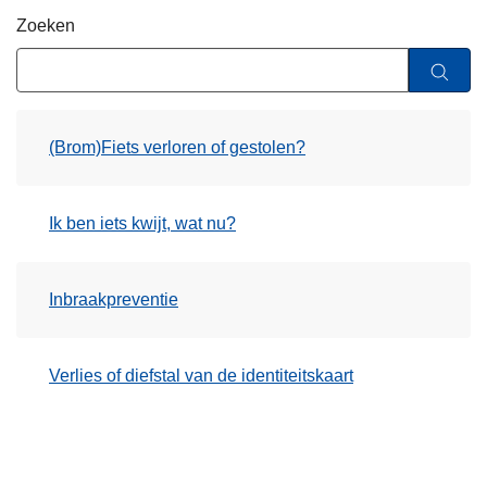
n
Zoeken
h
o
u
d
(Brom)Fiets verloren of gestolen?
g
a
a
Ik ben iets kwijt, wat nu?
n
Inbraakpreventie
Verlies of diefstal van de identiteitskaart