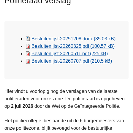
Politieraad verslag
n
h
o
u
d
Besluitenlijst-20251208.docx
(35.03 kB)
g
Besluitenlijst-20260325.pdf
(100.57 kB)
a
Besluitenlijst-20260511.pdf
(225 kB)
a
Besluitenlijst-20260707.pdf
(210.5 kB)
n
Hier vindt u voorlopig nog de verslagen van de laatste
politieraden voor onze zone. De politieraad is opgeheven
op
2 juli 2026
door de Wet op de Geïntegreerde Politie.
Het politiecollege, bestaande uit de 6 burgemeesters van
onze politiezone, blijft bevoegd voor de bestuurlijke