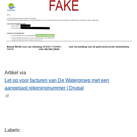
Artikel via
Let op voor facturen van De Watergroep met een
aangepast rekeningnummer | Drupal
L
Labels
e