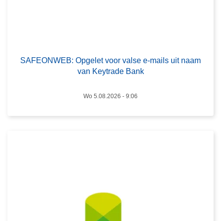
B
:
O
p
L
g
e
SAFEONWEB: Opgelet voor valse e-mails uit naam
e
e
van Keytrade Bank
l
s
e
m
Wo 5.08.2026 - 9:06
t
e
v
e
o
r
o
o
r
v
v
e
a
r
l
S
s
A
e
F