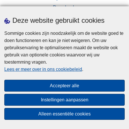
e
Downloads
u
Pers
Deze website gebruikt cookies
w
s
Sommige cookies zijn noodzakelijk om de website goed te
t
doen functioneren en kan je niet weigeren. Om uw
e
gebruikservaring te optimaliseren maakt de website ook
o
gebruik van optionele cookies waarvoor wij uw
p
toestemming vragen.
Disclaimer
l
Lees er meer over in ons cookiebeleid
.
i
Privacy
c
Cookies
Accepteer alle
h
Toegankelijkheid
t
Instellingen aanpassen
i
n
© 2026 Politie.be
Alleen essentiële cookies
g
s