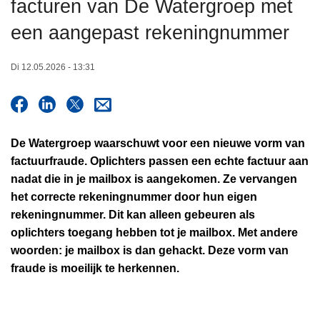
facturen van De Watergroep met
n
h
een aangepast rekeningnummer
o
u
Di 12.05.2026 - 13:31
d
g
a
a
De Watergroep waarschuwt voor een nieuwe vorm van
n
factuurfraude. Oplichters passen een echte factuur aan
nadat die in je mailbox is aangekomen. Ze vervangen
het correcte rekeningnummer door hun eigen
rekeningnummer. Dit kan alleen gebeuren als
oplichters toegang hebben tot je mailbox. Met andere
woorden: je mailbox is dan gehackt. Deze vorm van
fraude is moeilijk te herkennen.