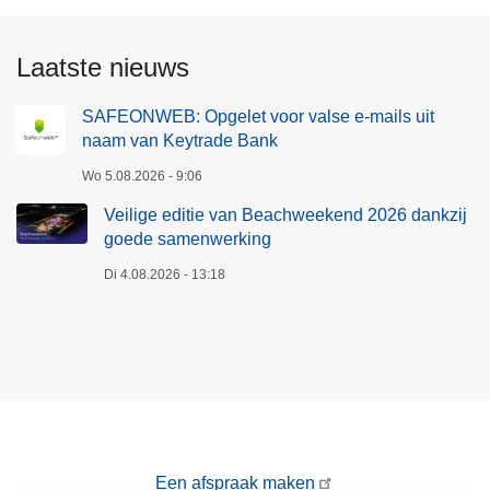
e
n
y
d
Laatste nieuws
t
s
r
2
SAFEONWEB: Opgelet voor valse e-mails uit
a
0
naam van Keytrade Bank
d
2
e
Wo 5.08.2026 - 9:06
6
B
:
Veilige editie van Beachweekend 2026 dankzij
a
goede samenwerking
h
n
e
Di 4.08.2026 - 13:18
k
r
k
e
n
d
e
n
Een afspraak maken
i