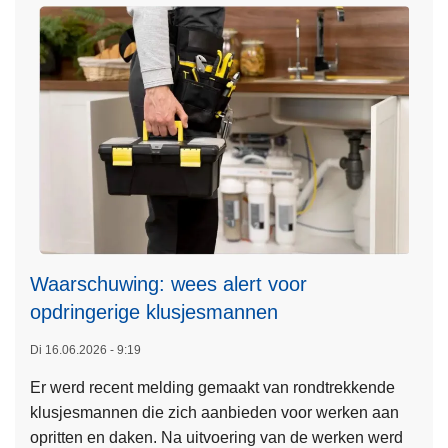
o
o
r
s
c
h
o
l
e
n
Waarschuwing: wees alert voor
opdringerige klusjesmannen
L
Di 16.06.2026 - 9:19
e
Er werd recent melding gemaakt van rondtrekkende
e
klusjesmannen die zich aanbieden voor werken aan
s
opritten en daken. Na uitvoering van de werken werd
m