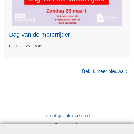
e
'
n
e
t
n
s
z
e
m
a
n
e
l
Dag van de motorrijder
e
w
r
Di 3.02.2026 - 15:09
e
o
l
v
z
e
i
Bekijk meer nieuws
r
j
D
n
a
!
g
v
a
Een afspraak maken
n
Downloads
d