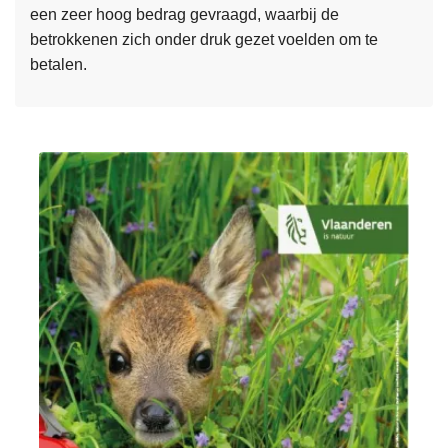
een zeer hoog bedrag gevraagd, waarbij de
e
betrokkenen zich onder druk gezet voelden om te
e
betalen.
r
o
v
e
r
W
a
a
r
s
c
h
u
w
i
n