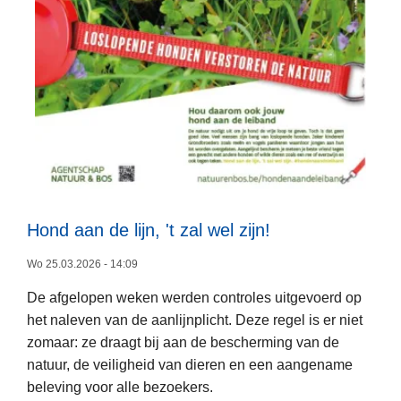
g
:
w
e
e
s
a
l
e
r
Hond aan de lijn, 't zal wel zijn!
L
t
e
v
Wo 25.03.2026 - 14:09
e
o
De afgelopen weken werden controles uitgevoerd op
s
o
het naleven van de aanlijnplicht. Deze regel is er niet
m
r
zomaar: ze draagt bij aan de bescherming van de
e
o
natuur, de veiligheid van dieren en een aangename
e
p
beleving voor alle bezoekers.
r
d