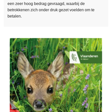
een zeer hoog bedrag gevraagd, waarbij de
e
betrokkenen zich onder druk gezet voelden om te
e
betalen.
r
o
v
e
r
W
a
a
r
s
c
h
u
w
i
n