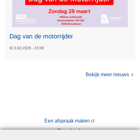
e
'
n
e
t
n
s
z
e
m
a
n
e
l
Dag van de motorrijder
e
w
r
Di 3.02.2026 - 15:09
e
o
l
v
z
e
i
Bekijk meer nieuws
r
j
D
n
a
!
g
v
a
Een afspraak maken
n
Downloads
d