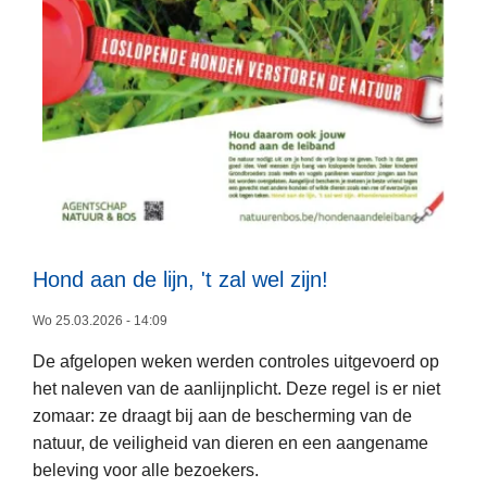
g
:
w
e
e
s
a
l
e
r
Hond aan de lijn, 't zal wel zijn!
L
t
e
v
Wo 25.03.2026 - 14:09
e
o
De afgelopen weken werden controles uitgevoerd op
s
o
het naleven van de aanlijnplicht. Deze regel is er niet
m
r
zomaar: ze draagt bij aan de bescherming van de
e
o
natuur, de veiligheid van dieren en een aangename
e
p
beleving voor alle bezoekers.
r
d