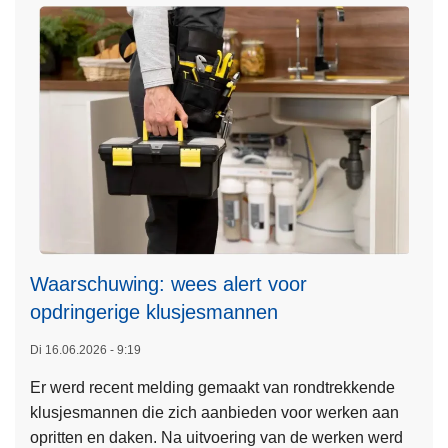
o
o
r
s
c
h
o
l
e
n
Waarschuwing: wees alert voor
opdringerige klusjesmannen
L
Di 16.06.2026 - 9:19
e
Er werd recent melding gemaakt van rondtrekkende
e
klusjesmannen die zich aanbieden voor werken aan
s
opritten en daken. Na uitvoering van de werken werd
m