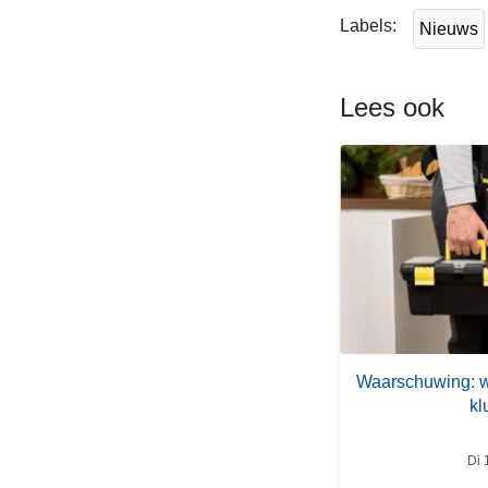
e
Labels
Nieuws
s
m
e
Lees ook
e
r
o
v
e
r
W
a
a
r
Waarschuwing: we
s
kl
c
h
Di 
u