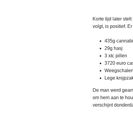
Korte tijd later st
volgt, is positief.
435g cannab
29g hasj
3 xtc pillen
3720 euro ca
Weegschale
Lege knijpza
De man werd gearre
om hem aan te houd
verschijnt donderd
L
e