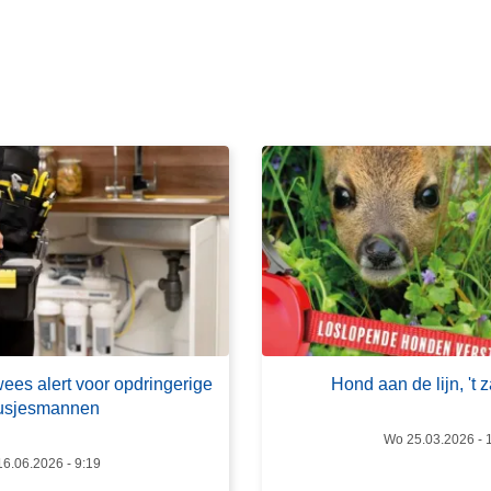
e
s
m
e
e
r
o
v
e
r
H
o
n
d
es alert voor opdringerige
Hond aan de lijn, 't z
a
usjesmannen
a
Wo 25.03.2026 - 
n
16.06.2026 - 9:19
d