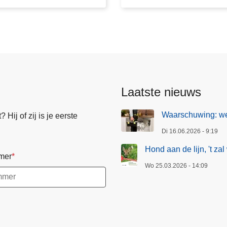
e
l
i
j
n
,
'
Laatste nieuws
t
z
Waarschuwing: we
Hij of zij is je eerste
a
Di 16.06.2026 - 9:19
l
w
Hond aan de lijn, 't zal 
mer
e
Wo 25.03.2026 - 14:09
l
z
i
j
n