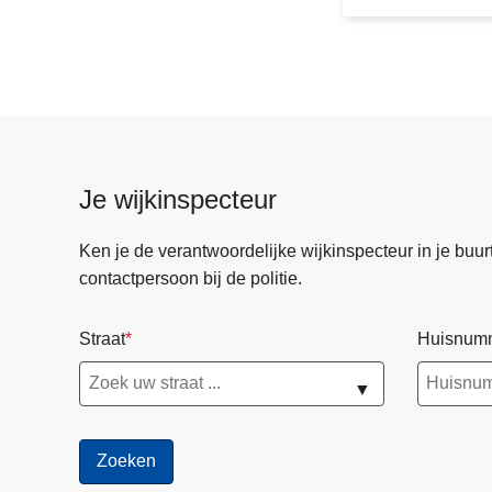
w
i
n
g
:
w
e
Je wijkinspecteur
e
s
Ken je de verantwoordelijke wijkinspecteur in je buurt? 
a
contactpersoon bij de politie.
l
e
Straat
Huisnum
r
t
▼
v
o
o
r