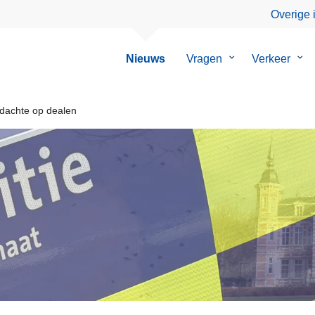
Overige 
Nieuws
Vragen
Submenu
Verkeer
Su
van
van
Vragen
Ver
rdachte op dealen