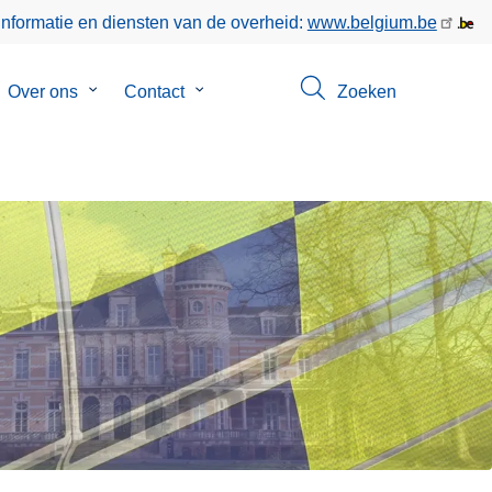
informatie en diensten van de overheid:
www.belgium.be
bmenu
Over ons
Submenu
Contact
Submenu
Zoeken
van
van
keer
Over
Contact
ons