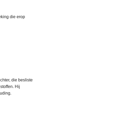
eking die erop
chter,
die besliste
toffen. Hij
ouding.