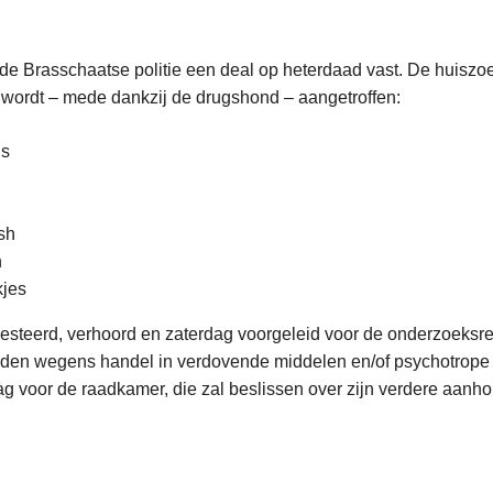
elt de Brasschaatse politie een deal op heterdaad vast. De huiszo
 Er wordt – mede dankzij de drugshond – aangetroffen:
is
sh
n
kjes
steerd, verhoord en zaterdag voorgeleid voor de onderzoeksre
en wegens handel in verdovende middelen en/of psychotrope s
ag voor de raadkamer, die zal beslissen over zijn verdere aanh
L
e