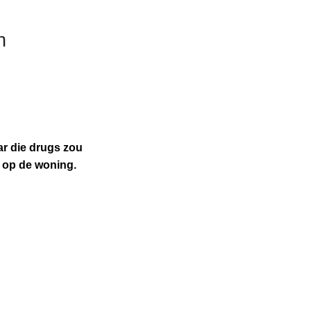
n
ar die drugs zou
n op de woning.