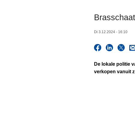
n
h
Brasschaats
o
u
Di 3.12.2024 - 16:10
d
g
a
a
De lokale politie
n
verkopen vanuit z