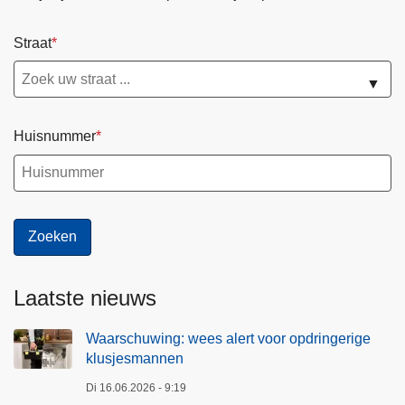
a
n
Straat
n
e
▼
n
Huisnummer
Laatste nieuws
Waarschuwing: wees alert voor opdringerige
klusjesmannen
Di 16.06.2026 - 9:19