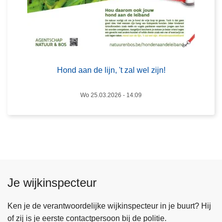
i
d
j
r
n
i
,
n
'
g
t
e
Hond aan de lijn, 't zal wel zijn!
z
r
a
i
Wo 25.03.2026 - 14:09
l
g
w
e
e
k
l
l
z
u
i
s
Je wijkinspecteur
j
j
n
e
!
s
Ken je de verantwoordelijke wijkinspecteur in je buurt? Hij
m
of zij is je eerste contactpersoon bij de politie.