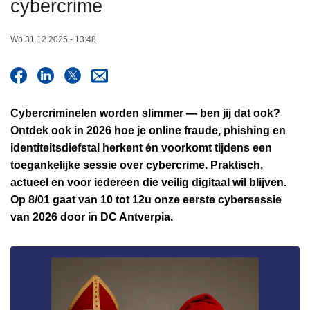
cybercrime
n
h
Wo 31.12.2025 - 13:48
o
u
d
g
Cybercriminelen worden slimmer — ben jij dat ook?
a
Ontdek ook in 2026 hoe je online fraude, phishing en
a
identiteitsdiefstal herkent én voorkomt tijdens een
n
toegankelijke sessie over cybercrime. Praktisch,
actueel en voor iedereen die veilig digitaal wil blijven.
Op 8/01 gaat van 10 tot 12u onze eerste cybersessie
van 2026 door in DC Antverpia.