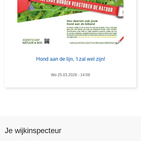
e
o
l
p
i
d
j
r
n
i
,
n
'
g
t
e
Hond aan de lijn, 't zal wel zijn!
z
r
a
i
Wo 25.03.2026 - 14:09
l
g
w
e
e
k
l
l
z
u
i
s
Je wijkinspecteur
j
j
n
e