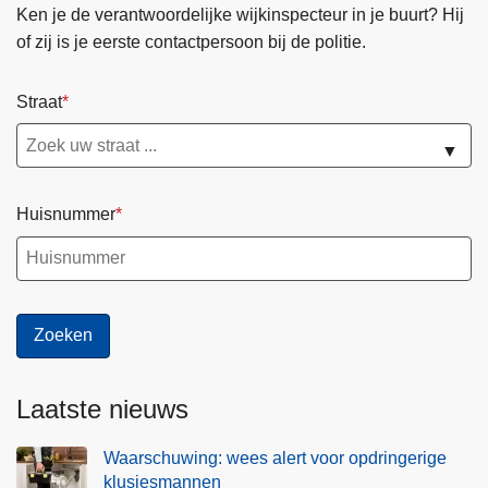
!
s
Ken je de verantwoordelijke wijkinspecteur in je buurt? Hij
m
of zij is je eerste contactpersoon bij de politie.
a
n
Straat
n
e
▼
n
Huisnummer
Laatste nieuws
Waarschuwing: wees alert voor opdringerige
klusjesmannen