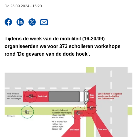
n
Do 26.09.2024 - 15:20
h
o
u
d
Tijdens de week van de mobiliteit (16-20/09)
g
organiseerden we voor 373 scholieren workshops
a
rond 'De gevaren van de dode hoek'.
a
n