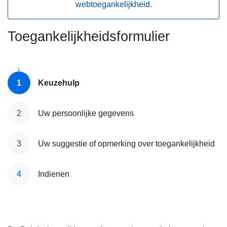
webtoegankelijkheid.
n
h
o
Toegankelijkheidsformulier
u
d
g
Keuzehulp
a
a
n
Uw persoonlijke gegevens
Uw suggestie of opmerking over toegankelijkheid
Indienen