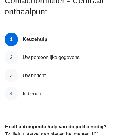
Contactformulier - Centraal
n
onthaalpunt
h
o
u
d
Keuzehulp
g
a
a
Uw persoonlijke gegevens
n
Uw bericht
Indienen
Heeft u dringende hulp van de politie nodig?
Twijfelt u, aarzel dan niet en bel meteen 101.