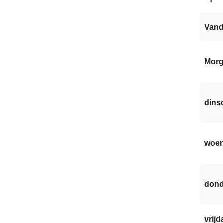
Van
Mor
dinsd
woen
dond
vrijd