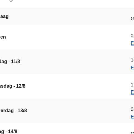
daag
G
0
gen
E
1
ag - 11/8
E
1
sdag - 12/8
E
0
erdag - 13/8
E
ag - 14/8
G