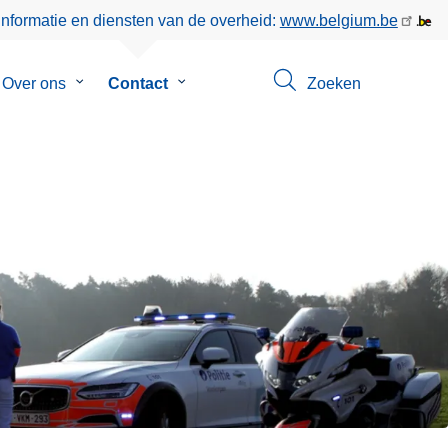
informatie en diensten van de overheid:
www.belgium.be
menu
Over ons
Submenu
Contact
Submenu
Zoeken
van
van
eer
Over
Contact
ons