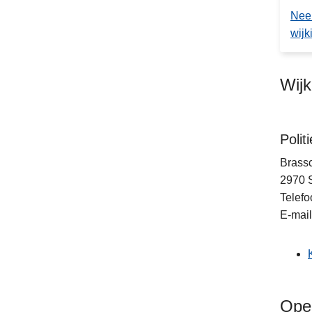
Nee
wijk
Wij
Polit
Brass
2970
Telefo
E-mail
Ope