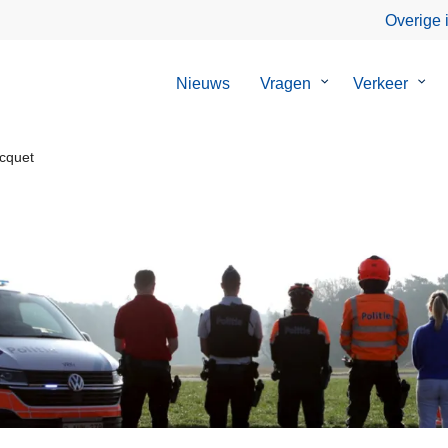
Overige 
Nieuws
Vragen
Submenu
Verkeer
Sub
van
van
Vragen
Verk
Ocquet