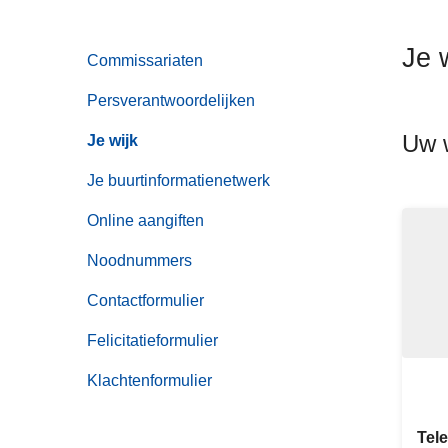
n
h
Je 
Commissariaten
o
u
Persverantwoordelijken
d
Uw w
g
Je wijk
a
Je buurtinformatienetwerk
a
n
Online aangiften
Noodnummers
Contactformulier
Felicitatieformulier
Klachtenformulier
Tel