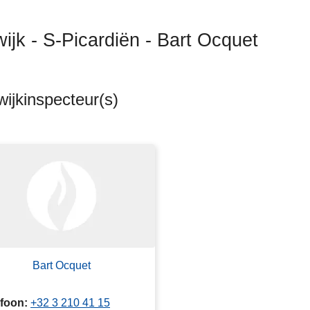
wijk - S-Picardiën - Bart Ocquet
ijkinspecteur(s)
Bart Ocquet
efoon
+32 3 210 41 15