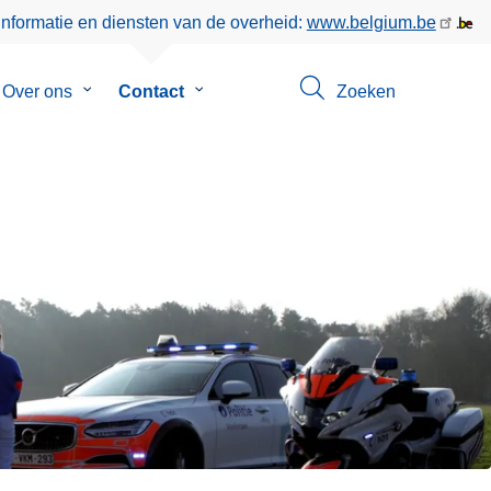
informatie en diensten van de overheid:
www.belgium.be
menu
Over ons
Submenu
Contact
Submenu
Zoeken
van
van
eer
Over
Contact
ons