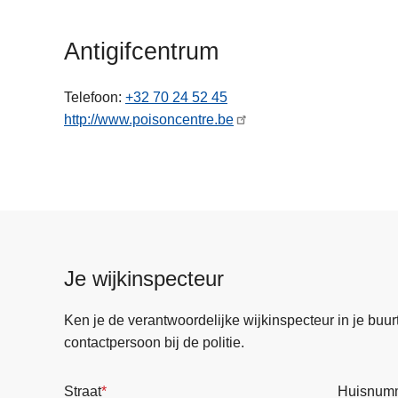
n
h
Antigifcentrum
o
u
Telefoon
+32 70 24 52 45
d
http://www.poisoncentre.be
g
a
a
n
Je wijkinspecteur
Ken je de verantwoordelijke wijkinspecteur in je buurt? 
contactpersoon bij de politie.
Straat
Huisnum