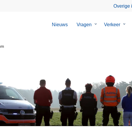
Overige 
Nieuws
Vragen
Submenu
Verkeer
Sub
van
van
Vragen
Verk
rum